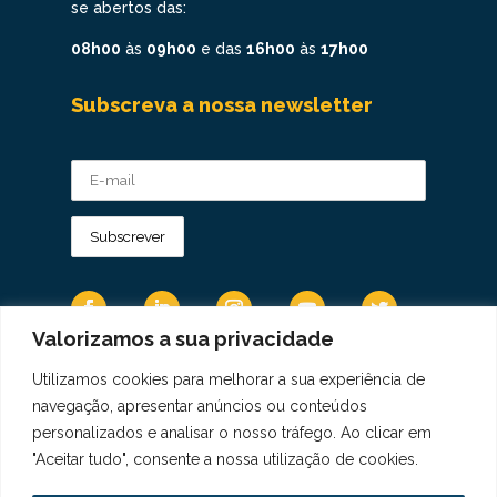
se abertos das:
08h00
às
09h00
e das
16h00
às
17h00
Subscreva a nossa newsletter
Valorizamos a sua privacidade
Utilizamos cookies para melhorar a sua experiência de
Os Dados Pessoais são tratados de acordo
navegação, apresentar anúncios ou conteúdos
com a Diretiva 95/46/CE do Regulamento
personalizados e analisar o nosso tráfego. Ao clicar em
Geral sobre a Proteção de Dados.
"Aceitar tudo", consente a nossa utilização de cookies.
Copyright © 2021 Real Colégio de Portugal.
Todos os direitos revervados. Conheça a nossa