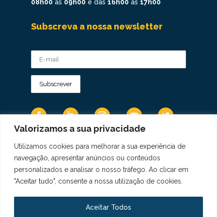
08h00
às
09h00
e das
16h00
às
17h00
Subscreva a nossa newsletter
Valorizamos a sua privacidade
Utilizamos cookies para melhorar a sua experiência de
Os Dados Pessoais são tratados de acordo
navegação, apresentar anúncios ou conteúdos
com a Diretiva 95/46/CE do Regulamento
personalizados e analisar o nosso tráfego. Ao clicar em
Geral sobre a Proteção de Dados.
"Aceitar tudo", consente a nossa utilização de cookies.
Copyright © 2021 Real Colégio de Portugal.
Todos os direitos revervados. Conheça a nossa
Aceitar Todos
Política de Privacidade
aqui