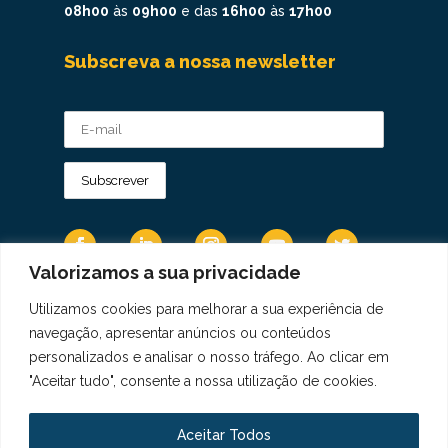
08h00
às
09h00
e das
16h00
às
17h00
Subscreva a nossa newsletter
Valorizamos a sua privacidade
Utilizamos cookies para melhorar a sua experiência de
Os Dados Pessoais são tratados de acordo
navegação, apresentar anúncios ou conteúdos
com a Diretiva 95/46/CE do Regulamento
personalizados e analisar o nosso tráfego. Ao clicar em
Geral sobre a Proteção de Dados.
"Aceitar tudo", consente a nossa utilização de cookies.
Copyright © 2021 Real Colégio de Portugal.
Todos os direitos revervados. Conheça a nossa
Aceitar Todos
Política de Privacidade
aqui