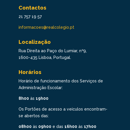
Contactos
21 757 19 57
informacoes@realcolegio.pt
Localização
Rua Direita ao Paço do Lumiar, nº9,
1600-435 Lisboa, Portugal.
Horários
Horário de funcionamento dos Serviços de
Administração Escolar:
8h00
às
19h00
Os Portões de acesso a veículos encontram-
se abertos das:
08h00
às
09h00
e das
16h00
às
17h00