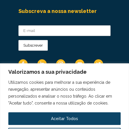
Subscreva a nossa newsletter
Valorizamos a sua privacidade
Utilizamos cookies para melhorar a sua experiência de
Os Dados Pessoais são tratados de acordo
navegação, apresentar anúncios ou conteúdos
com a Diretiva 95/46/CE do Regulamento
personalizados e analisar o nosso tráfego. Ao clicar em
Geral sobre a Proteção de Dados.
"Aceitar tudo", consente a nossa utilização de cookies.
Copyright © 2021 Real Colégio de Portugal.
Todos os direitos revervados. Conheça a nossa
Aceitar Todos
Política de Privacidade
aqui