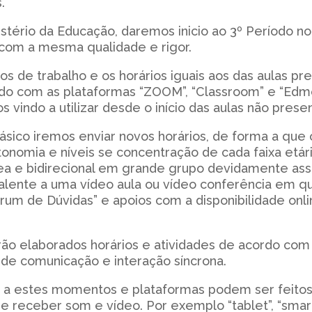
.
stério da Educação, daremos inicio ao 3º Período no 
 com a mesma qualidade e rigor.
s de trabalho e os horários iguais aos das aulas pre
ndo com as plataformas “ZOOM”, “Classroom” e “Edmo
vindo a utilizar desde o início das aulas não presen
ásico iremos enviar novos horários, de forma a que o
omia e níveis se concentração de cada faixa etári
a e bidirecional em grande grupo devidamente assin
alente a uma vídeo aula ou vídeo conferência em q
rum de Dúvidas” e apoios com a disponibilidade onl
o elaborados horários e atividades de acordo com 
de comunicação e interação síncrona.
s a estes momentos e plataformas podem ser feitos
r e receber som e vídeo. Por exemplo “tablet”, “sma