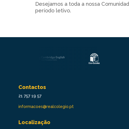
Desejamos a toda a nossa Comunidad
período letivo.
Contactos
21 757 19 57
informacoes@realcolegio.pt
Localização