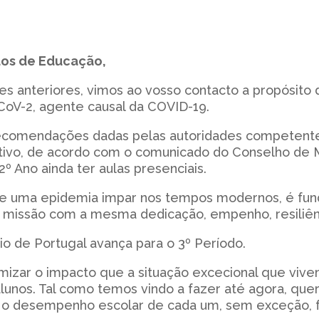
dos de Educação,
 anteriores, vimos ao vosso contacto a propósito 
CoV-2, agente causal da COVID-19.
recomendações dadas pelas autoridades competentes
etivo, de acordo com o comunicado do Conselho de Mi
2º Ano ainda ter aulas presenciais.
de uma epidemia impar nos tempos modernos, é fun
a missão com a mesma dedicação, empenho, resiliê
io de Portugal avança para o 3º Período.
imizar o impacto que a situação excecional que viv
alunos. Tal como temos vindo a fazer até agora, qu
o desempenho escolar de cada um, sem exceção, f